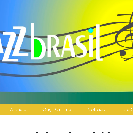
A Rádio
Ouça On-line
Notícias
Fale 