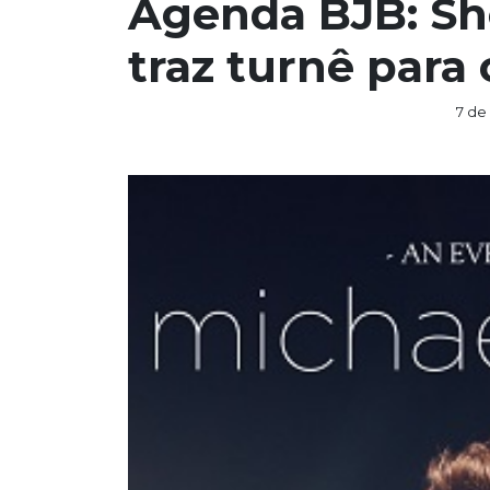
Agenda BJB: Sh
traz turnê para o
7 de