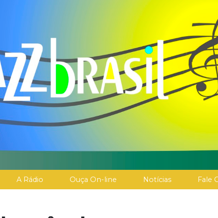
A Rádio
Ouça On-line
Notícias
Fale 