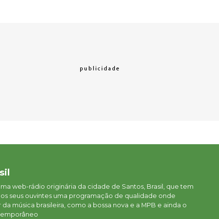
sil
 uma web-rádio originária da cidade de Santos, Brasil, que tem
aos seus ouvintes uma programação de qualidade onde
da música brasileira, como a bossa nova e a MPB e ainda o
ontemporâneo