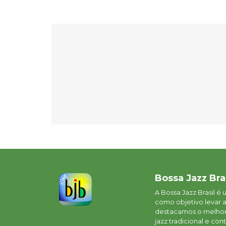
Bossa Jazz Bra
A Bossa Jazz Brasil é
como objetivo levar 
destacamos o melhor 
jazz tradicional e c