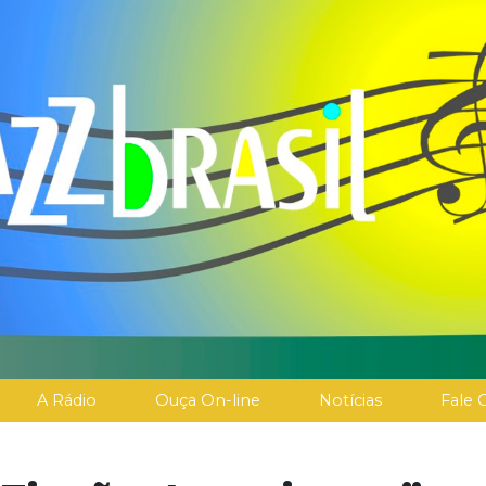
A Rádio
Ouça On-line
Notícias
Fale 