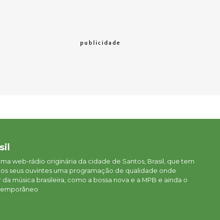
sil
 uma web-rádio originária da cidade de Santos, Brasil, que tem
aos seus ouvintes uma programação de qualidade onde
da música brasileira, como a bossa nova e a MPB e ainda o
ontemporâneo