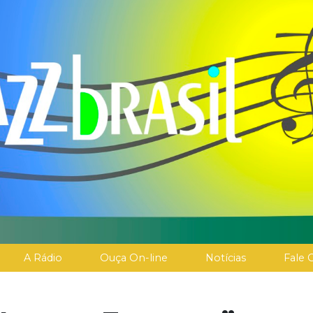
A Rádio
Ouça On-line
Notícias
Fale 