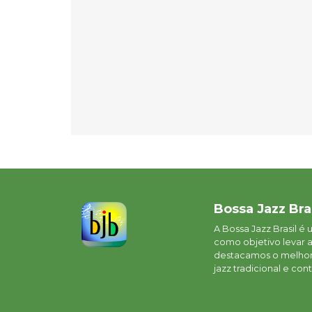
Bossa Jazz Bra
A Bossa Jazz Brasil é
como objetivo levar 
destacamos o melhor 
jazz tradicional e c