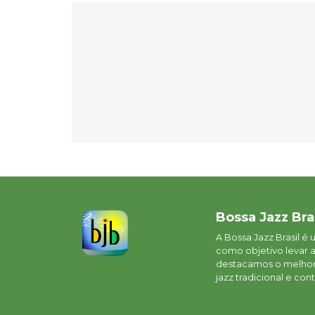
Bossa Jazz Bra
A Bossa Jazz Brasil é
como objetivo levar 
destacamos o melhor 
jazz tradicional e c