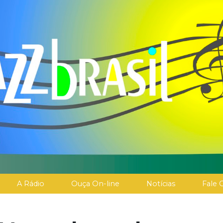
A Rádio
Ouça On-line
Notícias
Fale 