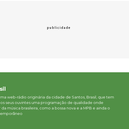
sil
 uma web-rádio originária da cidade de Santos, Brasil, que tem
aos seus ouvintes uma programação de qualidade onde
da música brasileira, como a bossa nova e a MPB e ainda o
ontemporâneo