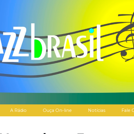
A Rádio
Ouça On-line
Notícias
Fale 