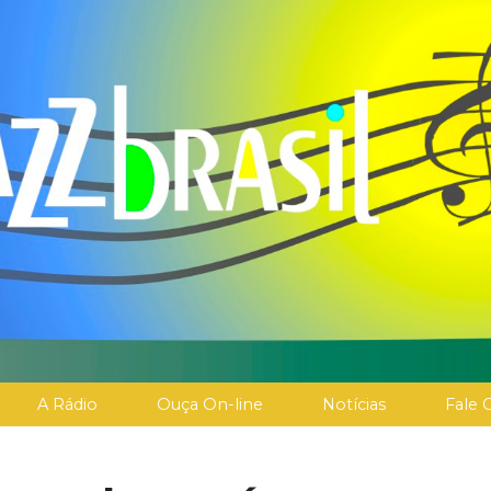
A Rádio
Ouça On-line
Notícias
Fale 