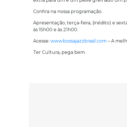
extra para um e um peixe grelhado um po
Confira na nossa programação.
Apresentação, terça-feira, (inédito) e sex
às 15h00 e às 21h00.
Acesse:
www.bossajazzbrasil.com
– A melh
Ter Cultura, pega bem.