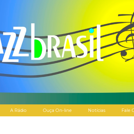
A Rádio
Ouça On-line
Notícias
Fale 