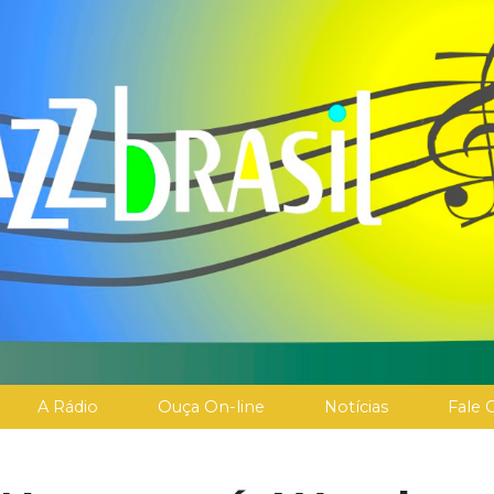
A Rádio
Ouça On-line
Notícias
Fale 