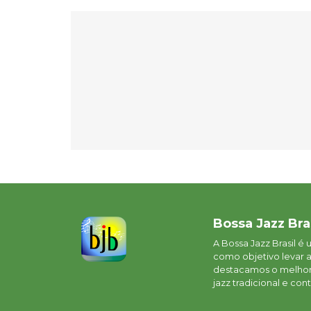
Bossa Jazz Bra
A Bossa Jazz Brasil é
como objetivo levar 
destacamos o melhor 
jazz tradicional e c