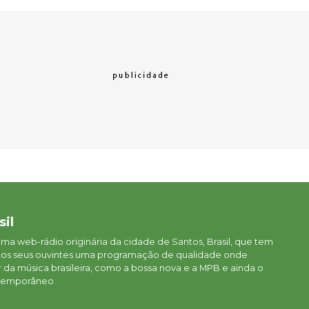
sil
 uma web-rádio originária da cidade de Santos, Brasil, que tem
aos seus ouvintes uma programação de qualidade onde
da música brasileira, como a bossa nova e a MPB e ainda o
ontemporâneo