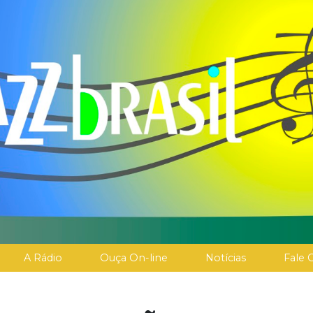
A Rádio
Ouça On-line
Notícias
Fale 